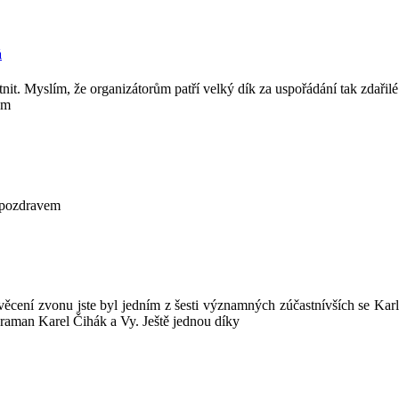
á
nit. Myslím, že organizátorům patří velký dík za uspořádání tak zdařilé
em
m pozdravem
ěcení zvonu jste byl jedním z šesti významných zúčastnívších se Karl
raman Karel Čihák a Vy. Ještě jednou díky