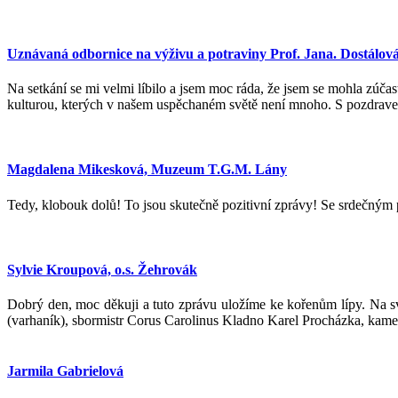
Uznávaná odbornice na výživu a potraviny Prof. Jana. Dostálov
Na setkání se mi velmi líbilo a jsem moc ráda, že jsem se mohla zúčast
kulturou, kterých v našem uspěchaném světě není mnoho. S pozdrav
Magdalena Mikesková, Muzeum T.G.M. Lány
Tedy, klobouk dolů! To jsou skutečně pozitivní zprávy! Se srdečný
Sylvie Kroupová, o.s. Žehrovák
Dobrý den, moc děkuji a tuto zprávu uložíme ke kořenům lípy. Na sv
(varhaník), sbormistr Corus Carolinus Kladno Karel Procházka, kame
Jarmila Gabrielová