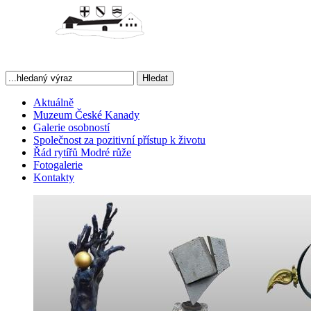
Hledat
Aktuálně
Muzeum České Kanady
Galerie osobností
Společnost za pozitivní přístup k životu
Řád rytířů Modré růže
Fotogalerie
Kontakty