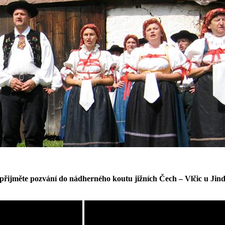
přijměte pozvání do nádherného koutu jižních Čech – Vlčic u Jin