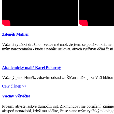
Zdeněk Mahler
Vážená rytířská družino - velice mě mrzí, že jsem se poněkolikrát ne
mým narozeninám - budu i nadále usilovat, abych rytířstvu dělal čest!
Akademický malíř Karel Pokorný
Vážený pane Huněk, zdravím odsud ze Říčan a děkuji za Vaši hbitou
Celý článek >>
Václav Větvička
Prosím, abyste laskvě tlumočili ing. Zikmundovi mé poručení. Známe
alespoň nenazlobí, když mu sdělíte, že se stane mým rytířským kole