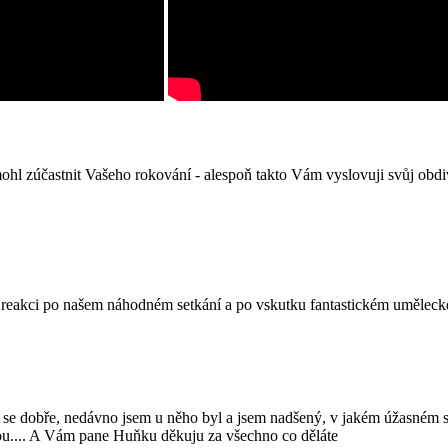
mohl zúčastnit Vašeho rokování - alespoň takto Vám vyslovuji svůj obdiv
 reakci po našem náhodném setkání a po vskutku fantastickém umělecké
 se dobře, nedávno jsem u něho byl a jsem nadšený, v jakém úžasném s
gou.... A Vám pane Huňku děkuju za všechno co děláte