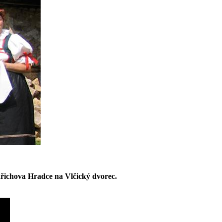
dřichova Hradce na Vlčický dvorec.